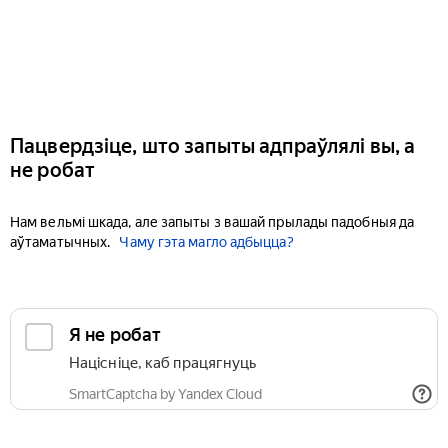
Пацвердзіце, што запыты адпраўлялі вы, а
не робат
Нам вельмі шкада, але запыты з вашай прылады падобныя да
аўтаматычных.
Чаму гэта магло адбыцца?
Я не робат
Націсніце, каб працягнуць
SmartCaptcha by Yandex Cloud