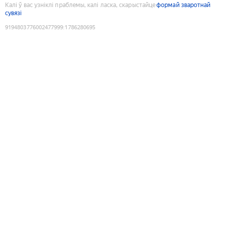
Калі ў вас узніклі праблемы, калі ласка, скарыстайце
формай зваротнай
сувязі
9194803776002477999
:
1786280695