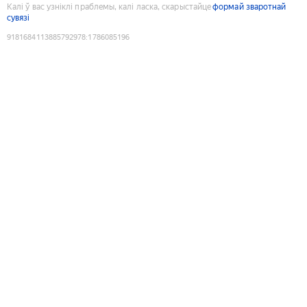
Калі ў вас узніклі праблемы, калі ласка, скарыстайце
формай зваротнай
сувязі
9181684113885792978
:
1786085196