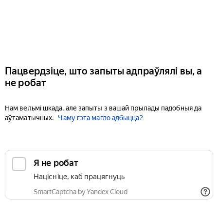
Пацвердзіце, што запыты адпраўлялі вы, а
не робат
Нам вельмі шкада, але запыты з вашай прылады падобныя да
аўтаматычных.
Чаму гэта магло адбыцца?
Я не робат
Націсніце, каб працягнуць
SmartCaptcha by Yandex Cloud