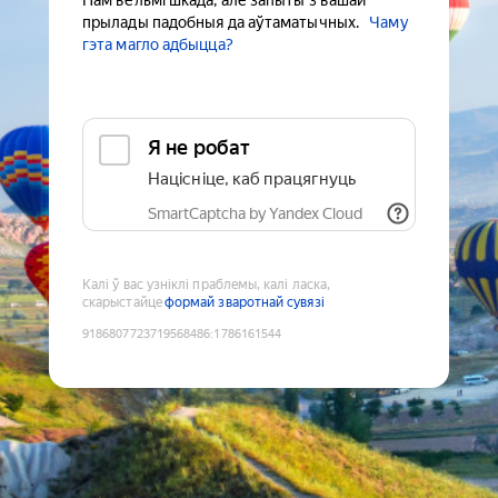
Нам вельмі шкада, але запыты з вашай
прылады падобныя да аўтаматычных.
Чаму
гэта магло адбыцца?
Я не робат
Націсніце, каб працягнуць
SmartCaptcha by Yandex Cloud
Калі ў вас узніклі праблемы, калі ласка,
скарыстайце
формай зваротнай сувязі
9186807723719568486
:
1786161544