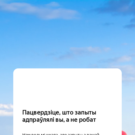
Пацвердзіце, што запыты
адпраўлялі вы, а не робат