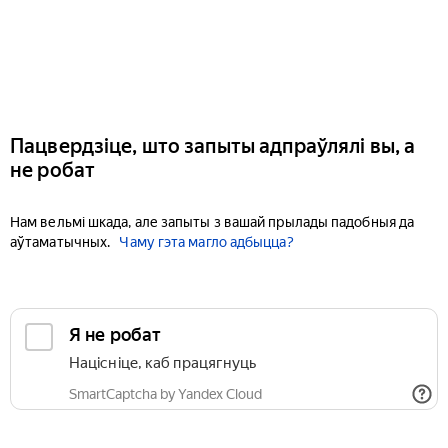
Пацвердзіце, што запыты адпраўлялі вы, а
не робат
Нам вельмі шкада, але запыты з вашай прылады падобныя да
аўтаматычных.
Чаму гэта магло адбыцца?
Я не робат
Націсніце, каб працягнуць
SmartCaptcha by Yandex Cloud