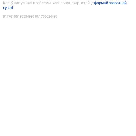
Калі ў вас узніклі праблемы, калі ласка, скарыстайце
формай зваротнай
сувязі
9177610519339499610
:
1786024495