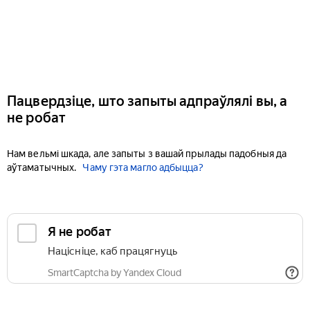
Пацвердзіце, што запыты адпраўлялі вы, а
не робат
Нам вельмі шкада, але запыты з вашай прылады падобныя да
аўтаматычных.
Чаму гэта магло адбыцца?
Я не робат
Націсніце, каб працягнуць
SmartCaptcha by Yandex Cloud