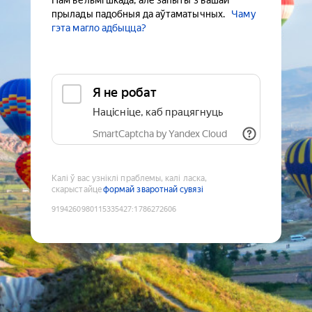
Нам вельмі шкада, але запыты з вашай
прылады падобныя да аўтаматычных.
Чаму
гэта магло адбыцца?
Я не робат
Націсніце, каб працягнуць
SmartCaptcha by Yandex Cloud
Калі ў вас узніклі праблемы, калі ласка,
скарыстайце
формай зваротнай сувязі
9194260980115335427
:
1786272606