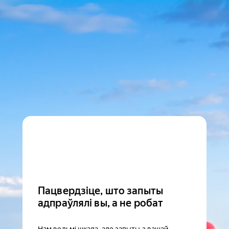
Пацвердзіце, што запыты
адпраўлялі вы, а не робат