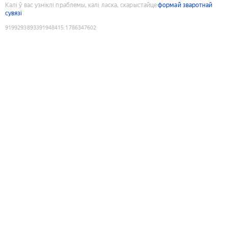
Калі ў вас узніклі праблемы, калі ласка, скарыстайце
формай зваротнай
сувязі
9199293893391948415
:
1786347602