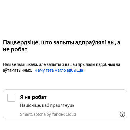
Пацвердзіце, што запыты адпраўлялі вы, а
не робат
Нам вельмі шкада, але запыты з вашай прылады падобныя да
аўтаматычных.
Чаму гэта магло адбыцца?
Я не робат
Націсніце, каб працягнуць
SmartCaptcha by Yandex Cloud