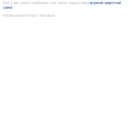
Калі ў вас узніклі праблемы, калі ласка, скарыстайце
формай зваротнай
сувязі
9183082454307517467
:
1786106033