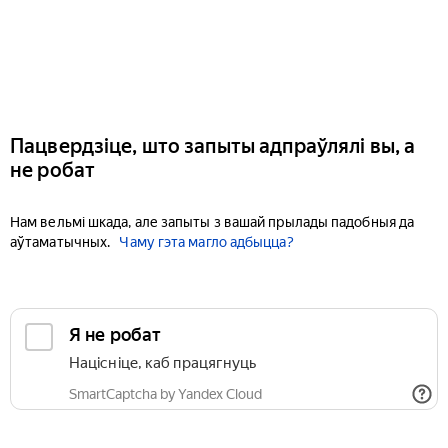
Пацвердзіце, што запыты адпраўлялі вы, а
не робат
Нам вельмі шкада, але запыты з вашай прылады падобныя да
аўтаматычных.
Чаму гэта магло адбыцца?
Я не робат
Націсніце, каб працягнуць
SmartCaptcha by Yandex Cloud