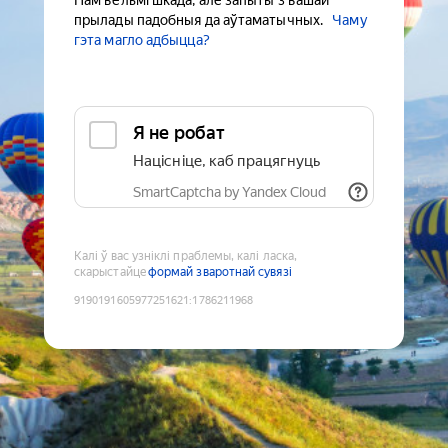
Нам вельмі шкада, але запыты з вашай
прылады падобныя да аўтаматычных.
Чаму
гэта магло адбыцца?
Я не робат
Націсніце, каб працягнуць
SmartCaptcha by Yandex Cloud
Калі ў вас узніклі праблемы, калі ласка,
скарыстайце
формай зваротнай сувязі
9190191605977251621
:
1786211968