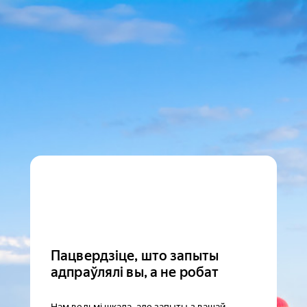
Пацвердзіце, што запыты
адпраўлялі вы, а не робат