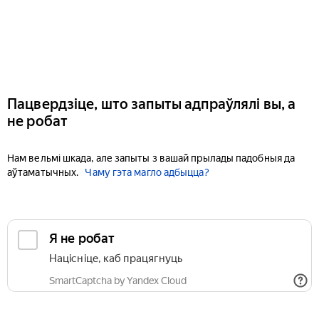
Пацвердзіце, што запыты адпраўлялі вы, а
не робат
Нам вельмі шкада, але запыты з вашай прылады падобныя да
аўтаматычных.
Чаму гэта магло адбыцца?
Я не робат
Націсніце, каб працягнуць
SmartCaptcha by Yandex Cloud