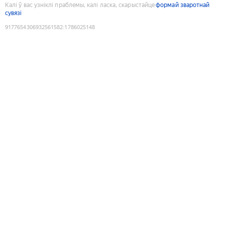
Калі ў вас узніклі праблемы, калі ласка, скарыстайце
формай зваротнай
сувязі
9177654306932561582
:
1786025148