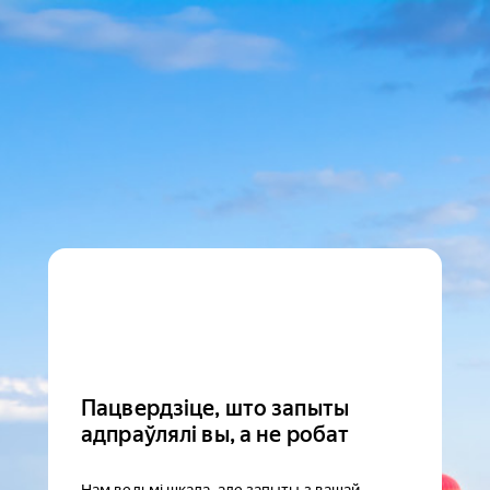
Пацвердзіце, што запыты
адпраўлялі вы, а не робат