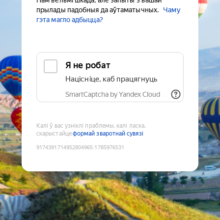
Нам вельмі шкада, але запыты з вашай
прылады падобныя да аўтаматычных.
Чаму
гэта магло адбыцца?
Я не робат
Націсніце, каб працягнуць
SmartCaptcha by Yandex Cloud
Калі ў вас узніклі праблемы, калі ласка,
скарыстайце
формай зваротнай сувязі
9174391714952804965
:
1785976531