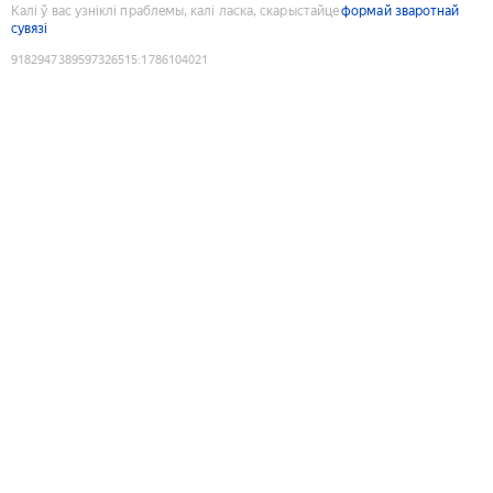
Калі ў вас узніклі праблемы, калі ласка, скарыстайце
формай зваротнай
сувязі
9182947389597326515
:
1786104021