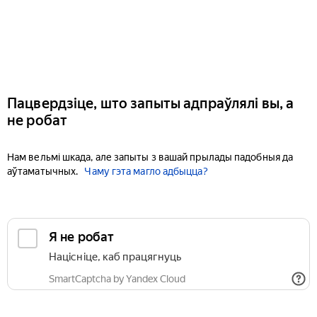
Пацвердзіце, што запыты адпраўлялі вы, а
не робат
Нам вельмі шкада, але запыты з вашай прылады падобныя да
аўтаматычных.
Чаму гэта магло адбыцца?
Я не робат
Націсніце, каб працягнуць
SmartCaptcha by Yandex Cloud