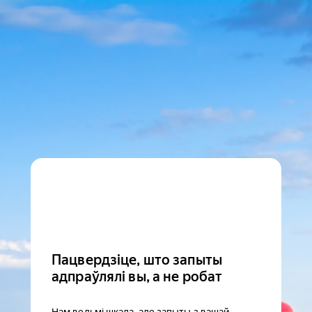
Пацвердзіце, што запыты
адпраўлялі вы, а не робат