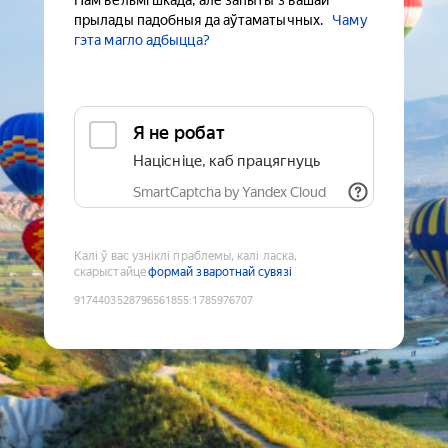
Нам вельмі шкада, але запыты з вашай
прылады падобныя да аўтаматычных.
Чаму
гэта магло адбыцца?
Я не робат
Націсніце, каб працягнуць
SmartCaptcha by Yandex Cloud
Калі ў вас узніклі праблемы, калі ласка,
скарыстайце
формай зваротнай сувязі
9174403528796561855
:
1785976707