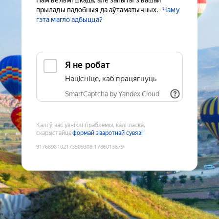
Нам вельмі шкада, але запыты з вашай
прылады падобныя да аўтаматычных.
Чаму
гэта магло адбыцца?
Я не робат
Націсніце, каб працягнуць
SmartCaptcha by Yandex Cloud
Калі ў вас узніклі праблемы, калі ласка,
скарыстайце
формай зваротнай сувязі
9176898102173509308
:
1786013879