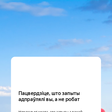
Пацвердзіце, што запыты
адпраўлялі вы, а не робат