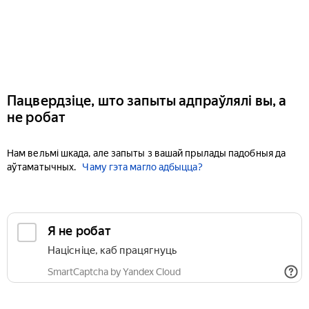
Пацвердзіце, што запыты адпраўлялі вы, а
не робат
Нам вельмі шкада, але запыты з вашай прылады падобныя да
аўтаматычных.
Чаму гэта магло адбыцца?
Я не робат
Націсніце, каб працягнуць
SmartCaptcha by Yandex Cloud