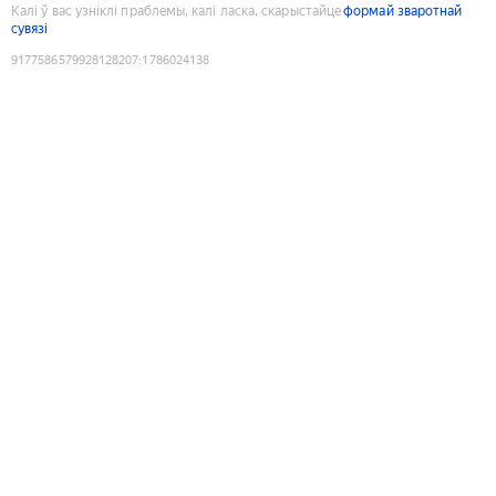
Калі ў вас узніклі праблемы, калі ласка, скарыстайце
формай зваротнай
сувязі
9177586579928128207
:
1786024138