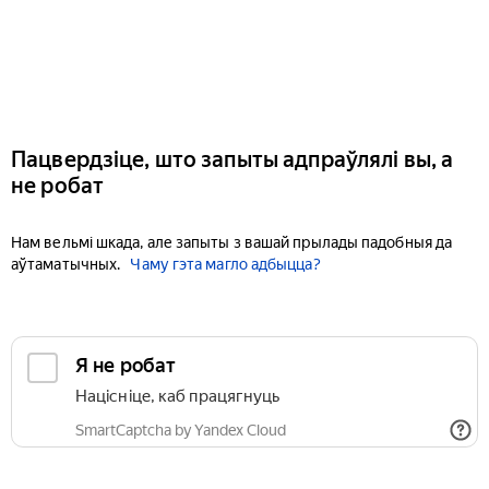
Пацвердзіце, што запыты адпраўлялі вы, а
не робат
Нам вельмі шкада, але запыты з вашай прылады падобныя да
аўтаматычных.
Чаму гэта магло адбыцца?
Я не робат
Націсніце, каб працягнуць
SmartCaptcha by Yandex Cloud