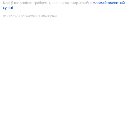
Калі ў вас узніклі праблемы, калі ласка, скарыстайце
формай зваротнай
сувязі
9192270738510242929
:
1786242949