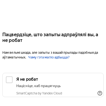
Пацвердзіце, што запыты адпраўлялі вы, а
не робат
Нам вельмі шкада, але запыты з вашай прылады падобныя да
аўтаматычных.
Чаму гэта магло адбыцца?
Я не робат
Націсніце, каб працягнуць
SmartCaptcha by Yandex Cloud