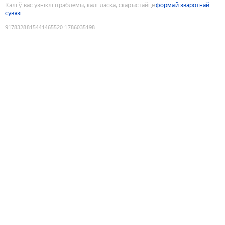
Калі ў вас узніклі праблемы, калі ласка, скарыстайце
формай зваротнай
сувязі
9178328815441465520
:
1786035198