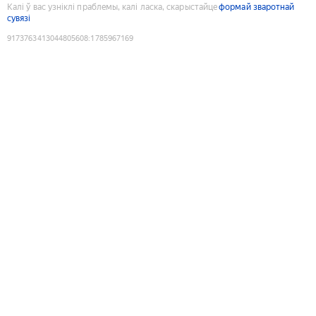
Калі ў вас узніклі праблемы, калі ласка, скарыстайце
формай зваротнай
сувязі
9173763413044805608
:
1785967169