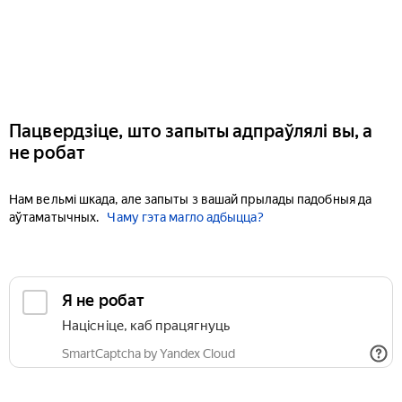
Пацвердзіце, што запыты адпраўлялі вы, а
не робат
Нам вельмі шкада, але запыты з вашай прылады падобныя да
аўтаматычных.
Чаму гэта магло адбыцца?
Я не робат
Націсніце, каб працягнуць
SmartCaptcha by Yandex Cloud