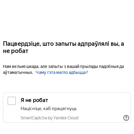
Пацвердзіце, што запыты адпраўлялі вы, а
не робат
Нам вельмі шкада, але запыты з вашай прылады падобныя да
аўтаматычных.
Чаму гэта магло адбыцца?
Я не робат
Націсніце, каб працягнуць
SmartCaptcha by Yandex Cloud