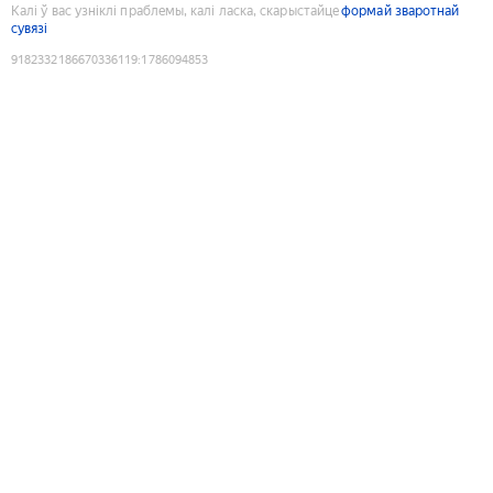
Калі ў вас узніклі праблемы, калі ласка, скарыстайце
формай зваротнай
сувязі
9182332186670336119
:
1786094853