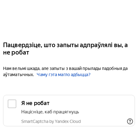
Пацвердзіце, што запыты адпраўлялі вы, а
не робат
Нам вельмі шкада, але запыты з вашай прылады падобныя да
аўтаматычных.
Чаму гэта магло адбыцца?
Я не робат
Націсніце, каб працягнуць
SmartCaptcha by Yandex Cloud