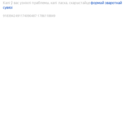
Калі ў вас узніклі праблемы, калі ласка, скарыстайце
формай зваротнай
сувязі
9183942491174090487
:
1786118849