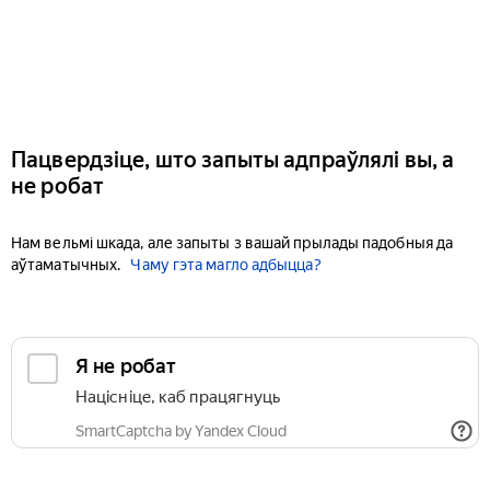
Пацвердзіце, што запыты адпраўлялі вы, а
не робат
Нам вельмі шкада, але запыты з вашай прылады падобныя да
аўтаматычных.
Чаму гэта магло адбыцца?
Я не робат
Націсніце, каб працягнуць
SmartCaptcha by Yandex Cloud