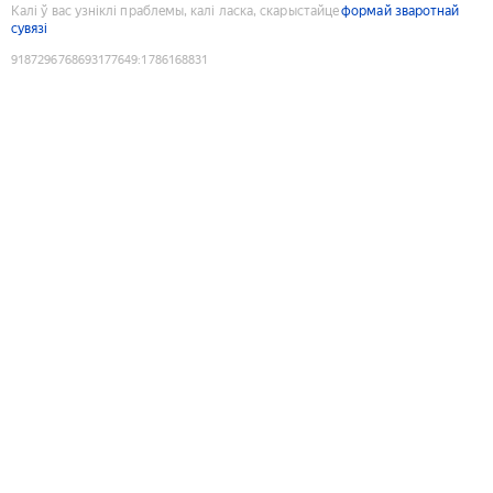
Калі ў вас узніклі праблемы, калі ласка, скарыстайце
формай зваротнай
сувязі
9187296768693177649
:
1786168831