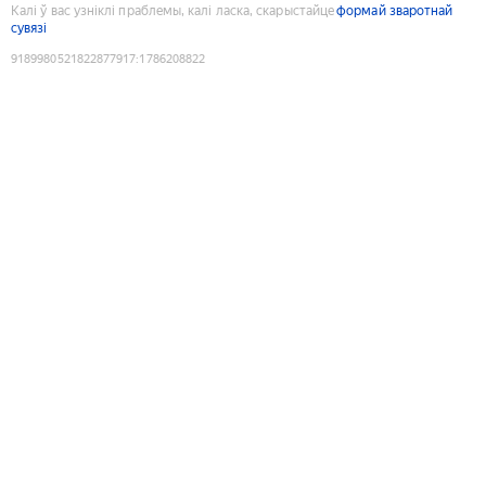
Калі ў вас узніклі праблемы, калі ласка, скарыстайце
формай зваротнай
сувязі
9189980521822877917
:
1786208822