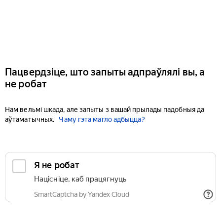
Пацвердзіце, што запыты адпраўлялі вы, а
не робат
Нам вельмі шкада, але запыты з вашай прылады падобныя да
аўтаматычных.
Чаму гэта магло адбыцца?
Я не робат
Націсніце, каб працягнуць
SmartCaptcha by Yandex Cloud