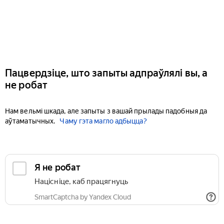
Пацвердзіце, што запыты адпраўлялі вы, а
не робат
Нам вельмі шкада, але запыты з вашай прылады падобныя да
аўтаматычных.
Чаму гэта магло адбыцца?
Я не робат
Націсніце, каб працягнуць
SmartCaptcha by Yandex Cloud