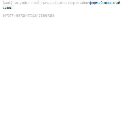
Калі ў вас узніклі праблемы, калі ласка, скарыстайце
формай зваротнай
сувязі
9173771468726407023
:
1785967289