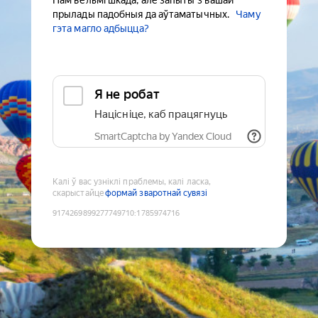
Нам вельмі шкада, але запыты з вашай
прылады падобныя да аўтаматычных.
Чаму
гэта магло адбыцца?
Я не робат
Націсніце, каб працягнуць
SmartCaptcha by Yandex Cloud
Калі ў вас узніклі праблемы, калі ласка,
скарыстайце
формай зваротнай сувязі
9174269899277749710
:
1785974716