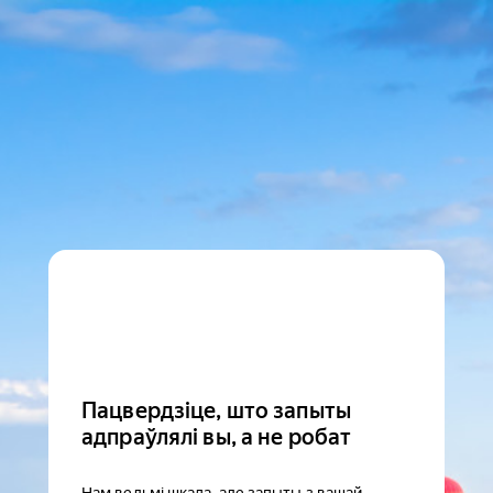
Пацвердзіце, што запыты
адпраўлялі вы, а не робат