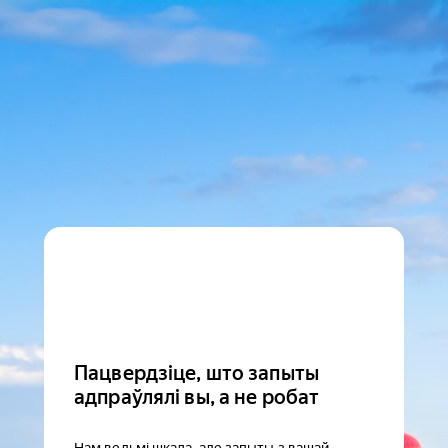
Пацвердзіце, што запыты
адпраўлялі вы, а не робат