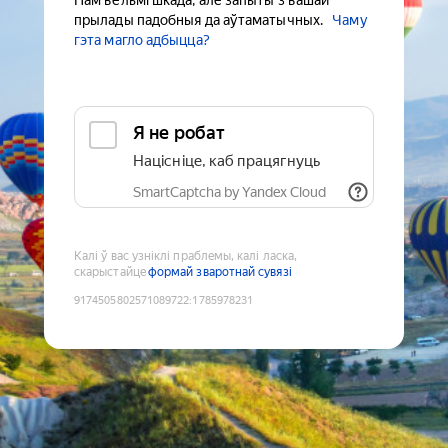
Нам вельмі шкада, але запыты з вашай
прылады падобныя да аўтаматычных.
Чаму
гэта магло адбыцца?
Я не робат
Націсніце, каб працягнуць
SmartCaptcha by Yandex Cloud
Калі ў вас узніклі праблемы, калі ласка,
скарыстайце
формай зваротнай сувязі
9174505802571089722
:
1785978231