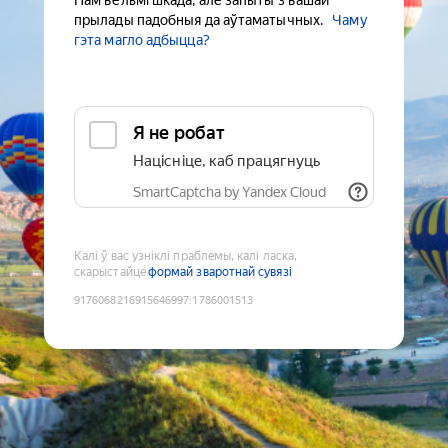
Нам вельмі шкада, але запыты з вашай
прылады падобныя да аўтаматычных.
Чаму
гэта магло адбыцца?
Я не робат
Націсніце, каб працягнуць
SmartCaptcha by Yandex Cloud
Калі ў вас узніклі праблемы, калі ласка,
скарыстайце
формай зваротнай сувязі
9176068216915646997
:
1786001513