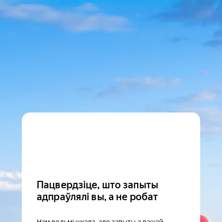
Пацвердзіце, што запыты
адпраўлялі вы, а не робат