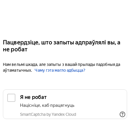
Пацвердзіце, што запыты адпраўлялі вы, а
не робат
Нам вельмі шкада, але запыты з вашай прылады падобныя да
аўтаматычных.
Чаму гэта магло адбыцца?
Я не робат
Націсніце, каб працягнуць
SmartCaptcha by Yandex Cloud