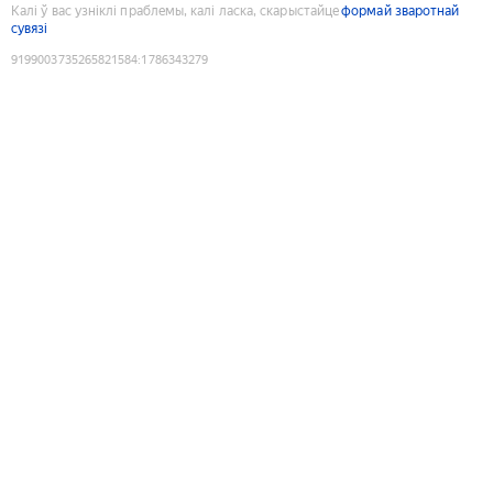
Калі ў вас узніклі праблемы, калі ласка, скарыстайце
формай зваротнай
сувязі
9199003735265821584
:
1786343279