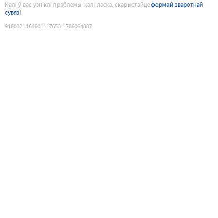
Калі ў вас узніклі праблемы, калі ласка, скарыстайце
формай зваротнай
сувязі
9180321164601117653
:
1786064887