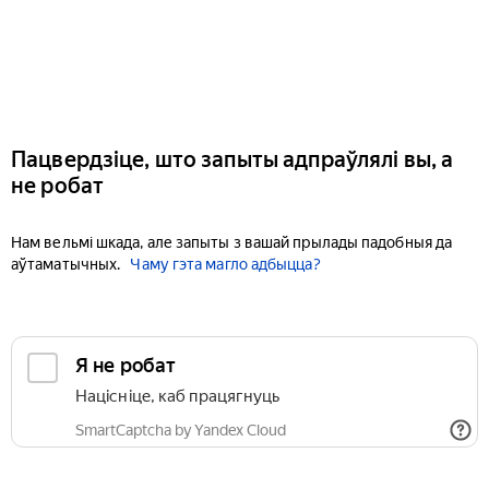
Пацвердзіце, што запыты адпраўлялі вы, а
не робат
Нам вельмі шкада, але запыты з вашай прылады падобныя да
аўтаматычных.
Чаму гэта магло адбыцца?
Я не робат
Націсніце, каб працягнуць
SmartCaptcha by Yandex Cloud