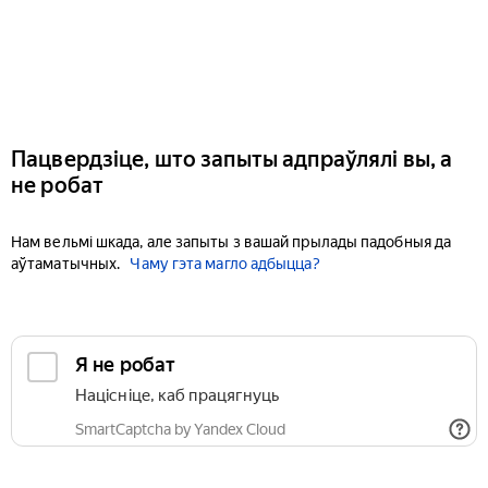
Пацвердзіце, што запыты адпраўлялі вы, а
не робат
Нам вельмі шкада, але запыты з вашай прылады падобныя да
аўтаматычных.
Чаму гэта магло адбыцца?
Я не робат
Націсніце, каб працягнуць
SmartCaptcha by Yandex Cloud