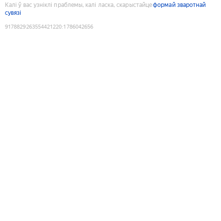
Калі ў вас узніклі праблемы, калі ласка, скарыстайце
формай зваротнай
сувязі
9178829263554421220
:
1786042656