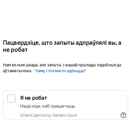
Пацвердзіце, што запыты адпраўлялі вы, а
не робат
Нам вельмі шкада, але запыты з вашай прылады падобныя да
аўтаматычных.
Чаму гэта магло адбыцца?
Я не робат
Націсніце, каб працягнуць
SmartCaptcha by Yandex Cloud