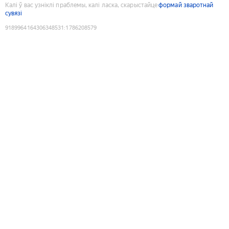
Калі ў вас узніклі праблемы, калі ласка, скарыстайце
формай зваротнай
сувязі
9189964164306348531
:
1786208579