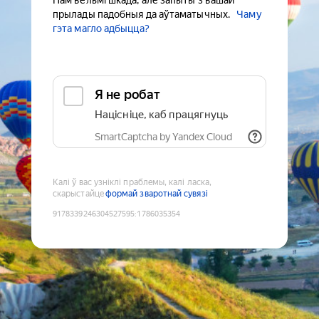
Нам вельмі шкада, але запыты з вашай
прылады падобныя да аўтаматычных.
Чаму
гэта магло адбыцца?
Я не робат
Націсніце, каб працягнуць
SmartCaptcha by Yandex Cloud
Калі ў вас узніклі праблемы, калі ласка,
скарыстайце
формай зваротнай сувязі
9178339246304527595
:
1786035354