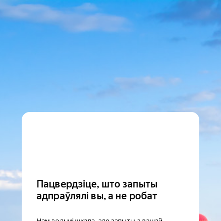
Пацвердзіце, што запыты
адпраўлялі вы, а не робат