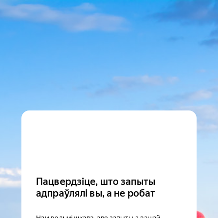
Пацвердзіце, што запыты
адпраўлялі вы, а не робат