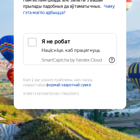
Нам вельмі шкада, але запыты з вашай
прылады падобныя да аўтаматычных.
Чаму
гэта магло адбыцца?
Я не робат
Націсніце, каб працягнуць
SmartCaptcha by Yandex Cloud
Калі ў вас узніклі праблемы, калі ласка,
скарыстайце
формай зваротнай сувязі
9198513397438793160
:
1786335972