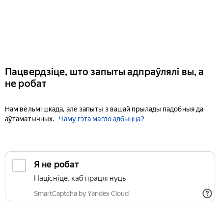
Пацвердзіце, што запыты адпраўлялі вы, а
не робат
Нам вельмі шкада, але запыты з вашай прылады падобныя да
аўтаматычных.
Чаму гэта магло адбыцца?
Я не робат
Націсніце, каб працягнуць
SmartCaptcha by Yandex Cloud