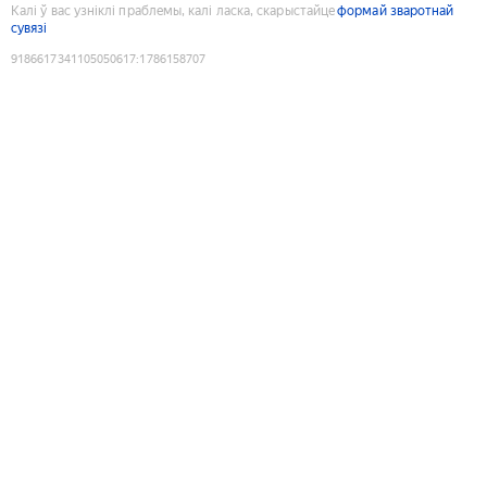
Калі ў вас узніклі праблемы, калі ласка, скарыстайце
формай зваротнай
сувязі
9186617341105050617
:
1786158707