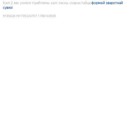
Калі ў вас узніклі праблемы, калі ласка, скарыстайце
формай зваротнай
сувязі
9185626191705324707
:
1786143938