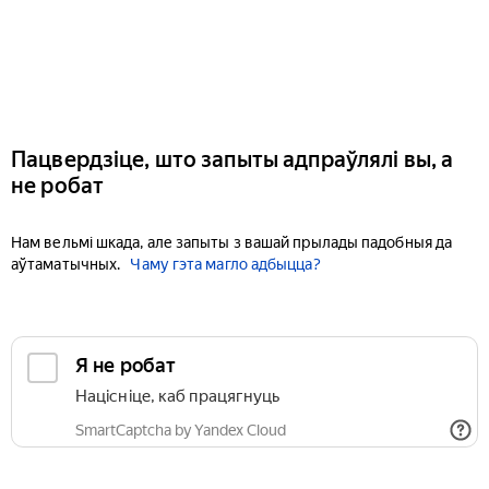
Пацвердзіце, што запыты адпраўлялі вы, а
не робат
Нам вельмі шкада, але запыты з вашай прылады падобныя да
аўтаматычных.
Чаму гэта магло адбыцца?
Я не робат
Націсніце, каб працягнуць
SmartCaptcha by Yandex Cloud