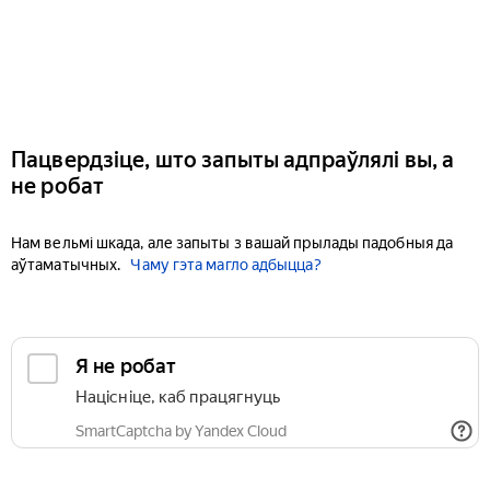
Пацвердзіце, што запыты адпраўлялі вы, а
не робат
Нам вельмі шкада, але запыты з вашай прылады падобныя да
аўтаматычных.
Чаму гэта магло адбыцца?
Я не робат
Націсніце, каб працягнуць
SmartCaptcha by Yandex Cloud