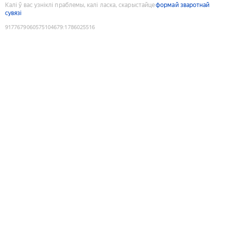
Калі ў вас узніклі праблемы, калі ласка, скарыстайце
формай зваротнай
сувязі
9177679060575104679
:
1786025516