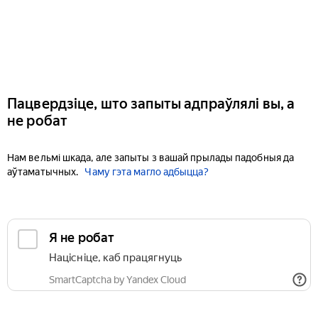
Пацвердзіце, што запыты адпраўлялі вы, а
не робат
Нам вельмі шкада, але запыты з вашай прылады падобныя да
аўтаматычных.
Чаму гэта магло адбыцца?
Я не робат
Націсніце, каб працягнуць
SmartCaptcha by Yandex Cloud