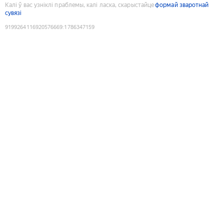
Калі ў вас узніклі праблемы, калі ласка, скарыстайце
формай зваротнай
сувязі
9199264116920576669
:
1786347159