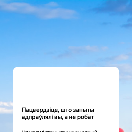
Пацвердзіце, што запыты
адпраўлялі вы, а не робат