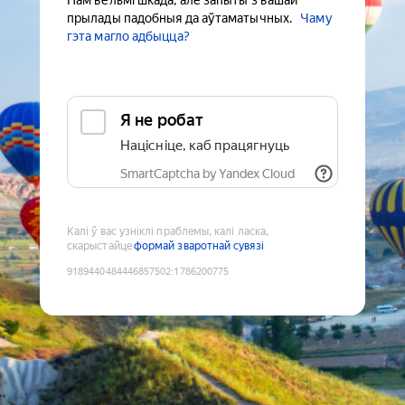
Нам вельмі шкада, але запыты з вашай
прылады падобныя да аўтаматычных.
Чаму
гэта магло адбыцца?
Я не робат
Націсніце, каб працягнуць
SmartCaptcha by Yandex Cloud
Калі ў вас узніклі праблемы, калі ласка,
скарыстайце
формай зваротнай сувязі
9189440484446857502
:
1786200775