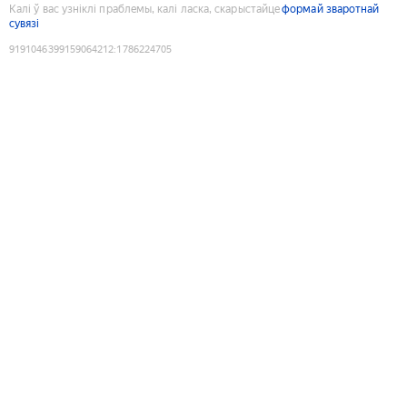
Калі ў вас узніклі праблемы, калі ласка, скарыстайце
формай зваротнай
сувязі
9191046399159064212
:
1786224705