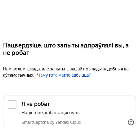
Пацвердзіце, што запыты адпраўлялі вы, а
не робат
Нам вельмі шкада, але запыты з вашай прылады падобныя да
аўтаматычных.
Чаму гэта магло адбыцца?
Я не робат
Націсніце, каб працягнуць
SmartCaptcha by Yandex Cloud