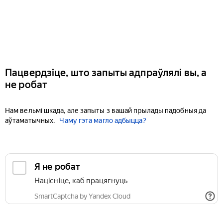
Пацвердзіце, што запыты адпраўлялі вы, а
не робат
Нам вельмі шкада, але запыты з вашай прылады падобныя да
аўтаматычных.
Чаму гэта магло адбыцца?
Я не робат
Націсніце, каб працягнуць
SmartCaptcha by Yandex Cloud