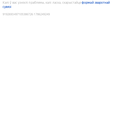
Калі ў вас узніклі праблемы, калі ласка, скарыстайце
формай зваротнай
сувязі
9192693497105386726
:
1786249249