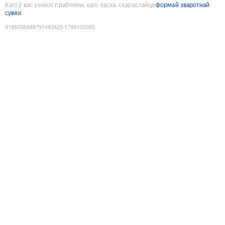
Калі ў вас узніклі праблемы, калі ласка, скарыстайце
формай зваротнай
сувязі
9186058848791493425
:
1786150385