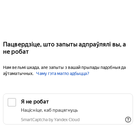
Пацвердзіце, што запыты адпраўлялі вы, а
не робат
Нам вельмі шкада, але запыты з вашай прылады падобныя да
аўтаматычных.
Чаму гэта магло адбыцца?
Я не робат
Націсніце, каб працягнуць
SmartCaptcha by Yandex Cloud