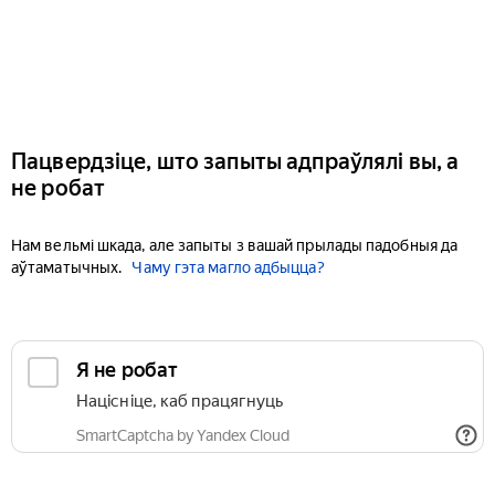
Пацвердзіце, што запыты адпраўлялі вы, а
не робат
Нам вельмі шкада, але запыты з вашай прылады падобныя да
аўтаматычных.
Чаму гэта магло адбыцца?
Я не робат
Націсніце, каб працягнуць
SmartCaptcha by Yandex Cloud