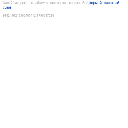
Калі ў вас узніклі праблемы, калі ласка, скарыстайце
формай зваротнай
сувязі
9182496215362480412
:
1786097298