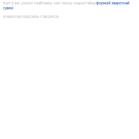
Калі ў вас узніклі праблемы, калі ласка, скарыстайце
формай зваротнай
сувязі
9190001092100823656
:
1786209129