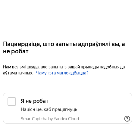
Пацвердзіце, што запыты адпраўлялі вы, а
не робат
Нам вельмі шкада, але запыты з вашай прылады падобныя да
аўтаматычных.
Чаму гэта магло адбыцца?
Я не робат
Націсніце, каб працягнуць
SmartCaptcha by Yandex Cloud