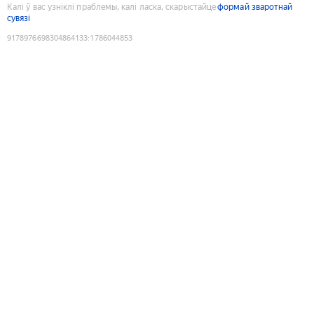
Калі ў вас узніклі праблемы, калі ласка, скарыстайце
формай зваротнай
сувязі
9178976698304864133
:
1786044853