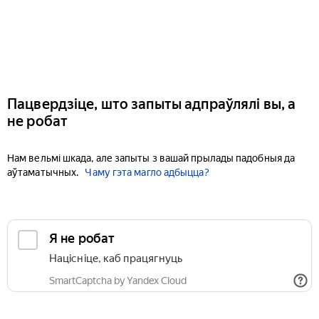
Пацвердзіце, што запыты адпраўлялі вы, а
не робат
Нам вельмі шкада, але запыты з вашай прылады падобныя да
аўтаматычных.
Чаму гэта магло адбыцца?
Я не робат
Націсніце, каб працягнуць
SmartCaptcha by Yandex Cloud