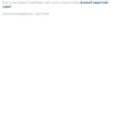
Калі ў вас узніклі праблемы, калі ласка, скарыстайце
формай зваротнай
сувязі
9187870979984890264
:
1786177388