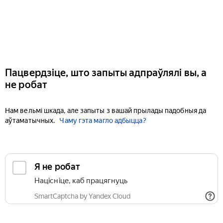
Пацвердзіце, што запыты адпраўлялі вы, а
не робат
Нам вельмі шкада, але запыты з вашай прылады падобныя да
аўтаматычных.
Чаму гэта магло адбыцца?
Я не робат
Націсніце, каб працягнуць
SmartCaptcha by Yandex Cloud