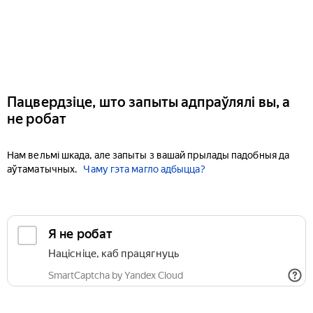
Пацвердзіце, што запыты адпраўлялі вы, а
не робат
Нам вельмі шкада, але запыты з вашай прылады падобныя да
аўтаматычных.
Чаму гэта магло адбыцца?
Я не робат
Націсніце, каб працягнуць
SmartCaptcha by Yandex Cloud