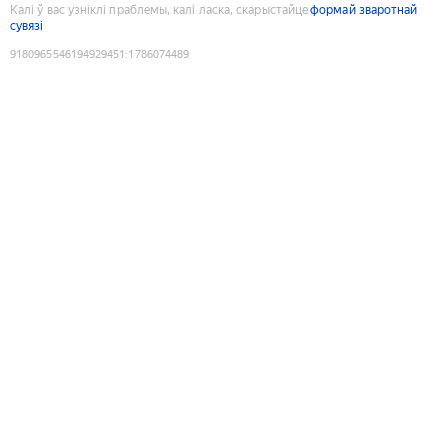
Калі ў вас узніклі праблемы, калі ласка, скарыстайце
формай зваротнай
сувязі
9180965546194929451
:
1786074489