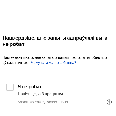
Пацвердзіце, што запыты адпраўлялі вы, а
не робат
Нам вельмі шкада, але запыты з вашай прылады падобныя да
аўтаматычных.
Чаму гэта магло адбыцца?
Я не робат
Націсніце, каб працягнуць
SmartCaptcha by Yandex Cloud