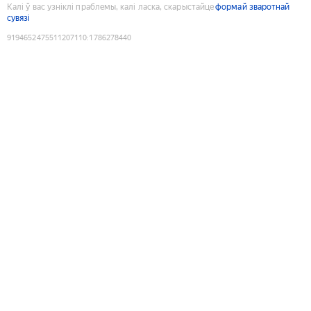
Калі ў вас узніклі праблемы, калі ласка, скарыстайце
формай зваротнай
сувязі
9194652475511207110
:
1786278440