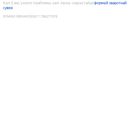
Калі ў вас узніклі праблемы, калі ласка, скарыстайце
формай зваротнай
сувязі
9194561089344539267
:
1786277078