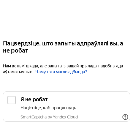
Пацвердзіце, што запыты адпраўлялі вы, а
не робат
Нам вельмі шкада, але запыты з вашай прылады падобныя да
аўтаматычных.
Чаму гэта магло адбыцца?
Я не робат
Націсніце, каб працягнуць
SmartCaptcha by Yandex Cloud