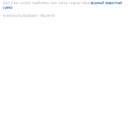
Калі ў вас узніклі праблемы, калі ласка, скарыстайце
формай зваротнай
сувязі
9190005676238338489
:
1786209197