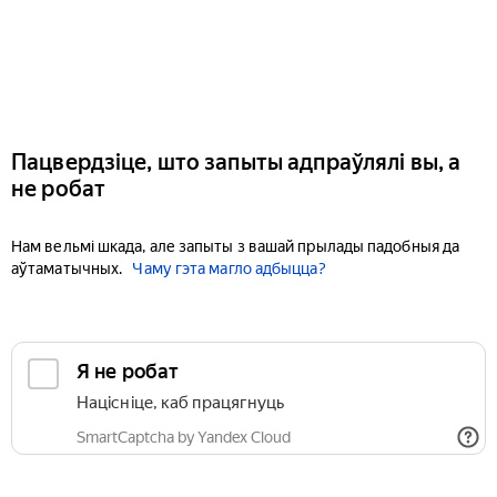
Пацвердзіце, што запыты адпраўлялі вы, а
не робат
Нам вельмі шкада, але запыты з вашай прылады падобныя да
аўтаматычных.
Чаму гэта магло адбыцца?
Я не робат
Націсніце, каб працягнуць
SmartCaptcha by Yandex Cloud