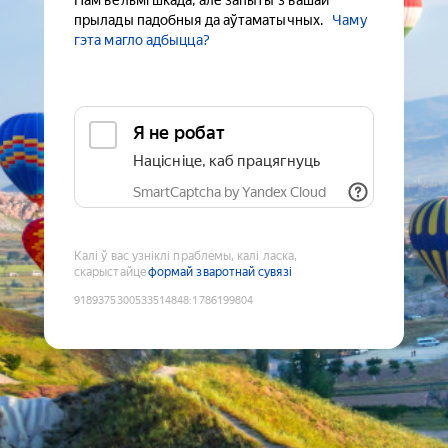
Нам вельмі шкада, але запыты з вашай
прылады падобныя да аўтаматычных.
Чаму
гэта магло адбыцца?
Я не робат
Націсніце, каб працягнуць
SmartCaptcha by Yandex Cloud
Калі ў вас узніклі праблемы, калі ласка,
скарыстайце
формай зваротнай сувязі
9189375300533514848
:
1786199804