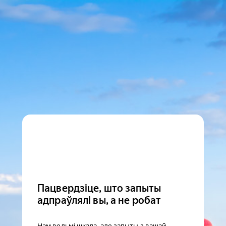
Пацвердзіце, што запыты
адпраўлялі вы, а не робат