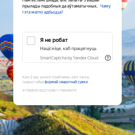
Нам вельмі шкада, але запыты з вашай
прылады падобныя да аўтаматычных.
Чаму
гэта магло адбыцца?
Я не робат
Націсніце, каб працягнуць
SmartCaptcha by Yandex Cloud
Калі ў вас узніклі праблемы, калі ласка,
скарыстайце
формай зваротнай сувязі
9179085813022733987
:
1786046479