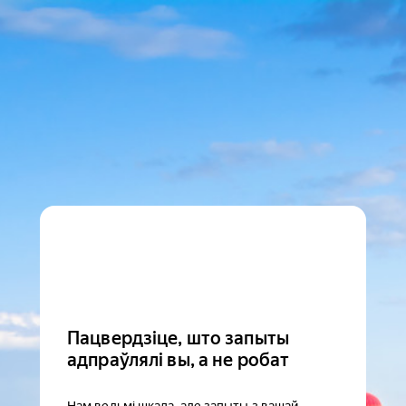
Пацвердзіце, што запыты
адпраўлялі вы, а не робат